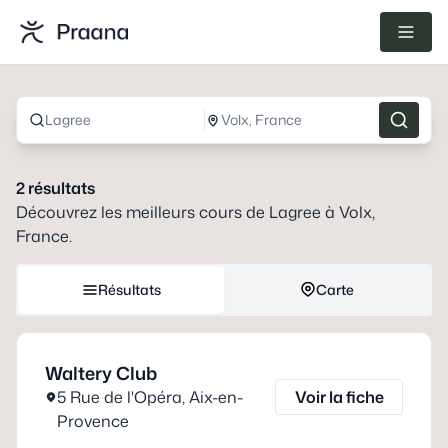
Lagree
Volx, France
2
résultats
Découvrez les meilleurs cours de
Lagree
à
Volx,
France
.
Résultats
Carte
Waltery Club
5 Rue de l'Opéra
,
Aix-en-
Voir la fiche
Provence