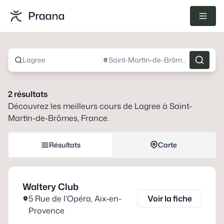
Lagree
Saint-Martin-de-Brômes, France
2
résultats
Découvrez les meilleurs cours de
Lagree
à
Saint-
Martin-de-Brômes, France
.
Résultats
Carte
Waltery Club
5 Rue de l'Opéra
,
Aix-en-
Voir la fiche
Provence