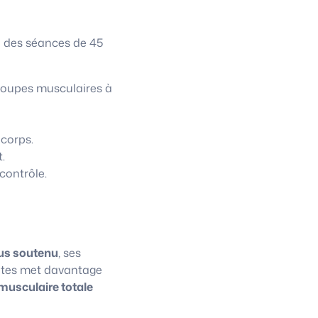
à des séances de 45
roupes musculaires à
 corps.
.
contrôle.
us soutenu
, ses
lates met davantage
musculaire totale