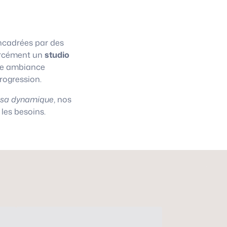
cadrées par des
 forcément un
studio
une ambiance
progression.
asa dynamique
, nos
les besoins.