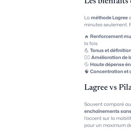
Les bienfaits
La
méthode Lagree
e
minutes seulement. P
🔥
Renforcement mus
la fois.
💪
Tonus et définitio
🧘‍♀️
Amélioration de l
💦
Haute dépense én
🧠
Concentration et 
Lagree vs Pil
Souvent comparé a
enchaînements sans
l’accent sur la mobili
pour un maximum de 