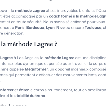
uvrir la
méthode Lagree
et ses incroyables bienfaits ? Que
t, être accompagné par un
coach formé à la méthode Lagr
ent et en toute sécurité. Nous avons sélectionné pour vous
rance : à
Paris
,
Bordeaux
,
Lyon
,
Nice
ou encore
Toulouse
, 
re génération.
 la méthode Lagree ?
 Lagree
à Los Angeles, la
méthode Lagree
est une disciplin
 intense, plus dynamique et pensée pour travailler le corps e
chine appelée
Megaformer
, un appareil ingénieux composé
ntes qui permettent d’effectuer des mouvements lents, con
.
enforcer
et
étirer
le corps simultanément, tout en amélioran
ire
et la
stabilité du tronc
.