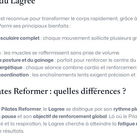
 du Lagree
st reconnue pour transformer le corps rapidement, grâce 
armi ses principaux bienfaits :
culaire complet
: chaque mouvement sollicite plusieurs g
n
: les muscles se raffermissent sans prise de volume.
a posture et du gainage
: parfait pour renforcer le centre du
ergétique
: chaque séance combine cardio et renforcement
coordination
: les enchaînements lents exigent précision et 
ates Reformer : quelles différences ?
u
Pilates Reformer
, le
Lagree
se distingue par son
rythme pl
 pause
et son
objectif de renforcement global
. Là où le Pi
té et la respiration, le Lagree cherche à atteindre la
fatigue 
résultats.