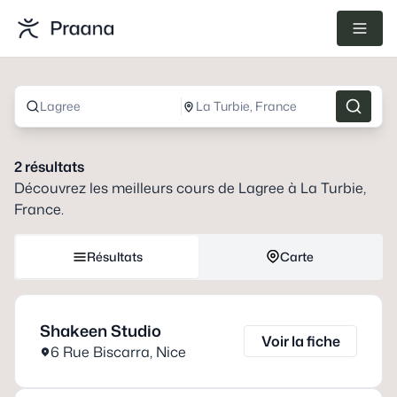
Lagree
La Turbie, France
2
résultats
Découvrez les meilleurs cours de
Lagree
à
La Turbie,
France
.
Résultats
Carte
Shakeen Studio
Voir la fiche
6 Rue Biscarra
,
Nice