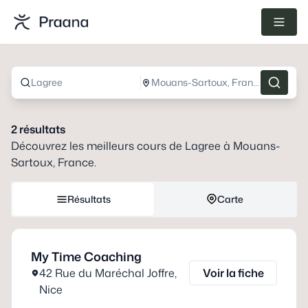
Lagree
Mouans-Sartoux, France
2
résultats
Découvrez les meilleurs cours de
Lagree
à
Mouans-
Sartoux, France
.
Résultats
Carte
My Time Coaching
42 Rue du Maréchal Joffre
,
Voir la fiche
Nice