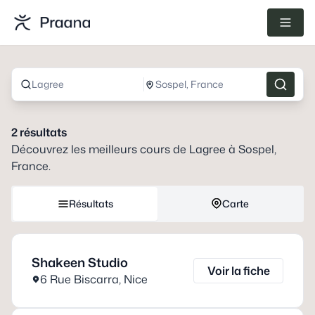
Lagree
Sospel, France
2
résultats
Découvrez les meilleurs cours de
Lagree
à
Sospel,
France
.
Résultats
Carte
Shakeen Studio
Voir la fiche
6 Rue Biscarra
,
Nice