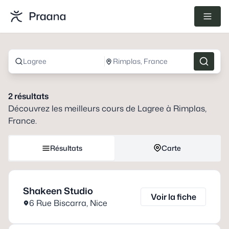
Lagree
Rimplas, France
2
résultats
Découvrez les meilleurs cours de
Lagree
à
Rimplas,
France
.
Résultats
Carte
Shakeen Studio
Voir la fiche
6 Rue Biscarra
,
Nice