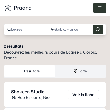
Lagree
Gorbio, France
2
résultats
Découvrez les meilleurs cours de
Lagree
à
Gorbio,
France
.
Résultats
Carte
Shakeen Studio
Voir la fiche
6 Rue Biscarra
,
Nice