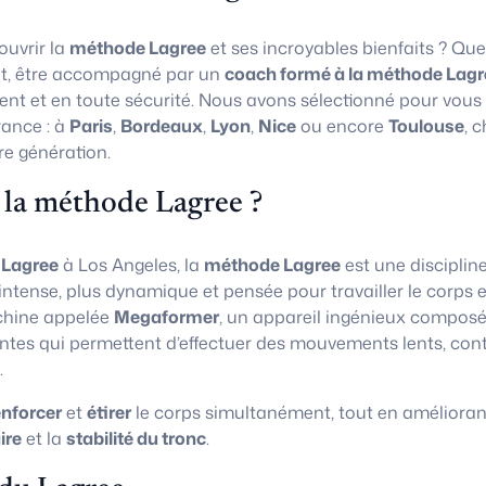
uvrir la
méthode Lagree
et ses incroyables bienfaits ? Que
t, être accompagné par un
coach formé à la méthode Lagr
ent et en toute sécurité. Nous avons sélectionné pour vous
rance : à
Paris
,
Bordeaux
,
Lyon
,
Nice
ou encore
Toulouse
, 
re génération.
 la méthode Lagree ?
 Lagree
à Los Angeles, la
méthode Lagree
est une disciplin
 intense, plus dynamique et pensée pour travailler le corps e
chine appelée
Megaformer
, un appareil ingénieux composé
ntes qui permettent d’effectuer des mouvements lents, con
.
enforcer
et
étirer
le corps simultanément, tout en amélioran
ire
et la
stabilité du tronc
.