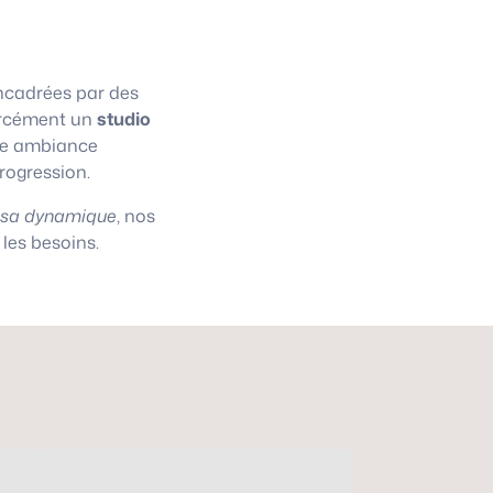
cadrées par des
 forcément un
studio
une ambiance
progression.
asa dynamique
, nos
les besoins.