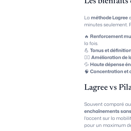
Les bienfaits
La
méthode Lagree
e
minutes seulement. P
🔥
Renforcement mus
la fois.
💪
Tonus et définitio
🧘‍♀️
Amélioration de l
💦
Haute dépense én
🧠
Concentration et 
Lagree vs Pil
Souvent comparé a
enchaînements sans
l’accent sur la mobili
pour un maximum de 