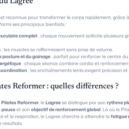
 du Lagree
st reconnue pour transformer le corps rapidement, grâce 
armi ses principaux bienfaits :
culaire complet
: chaque mouvement sollicite plusieurs g
n
: les muscles se raffermissent sans prise de volume.
a posture et du gainage
: parfait pour renforcer le centre du
ergétique
: chaque séance combine cardio et renforcement
coordination
: les enchaînements lents exigent précision et 
ates Reformer : quelles différences ?
u
Pilates Reformer
, le
Lagree
se distingue par son
rythme pl
 pause
et son
objectif de renforcement global
. Là où le Pi
té et la respiration, le Lagree cherche à atteindre la
fatigue 
résultats.