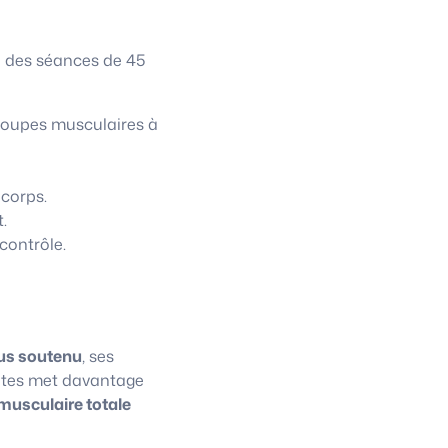
à des séances de 45
roupes musculaires à
 corps.
.
contrôle.
us soutenu
, ses
lates met davantage
musculaire totale