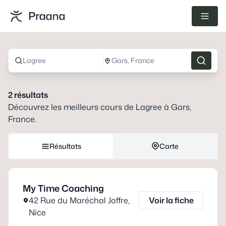
Lagree
Gars, France
2
résultats
Découvrez les meilleurs cours de
Lagree
à
Gars,
France
.
Résultats
Carte
My Time Coaching
42 Rue du Maréchal Joffre
,
Voir la fiche
Nice