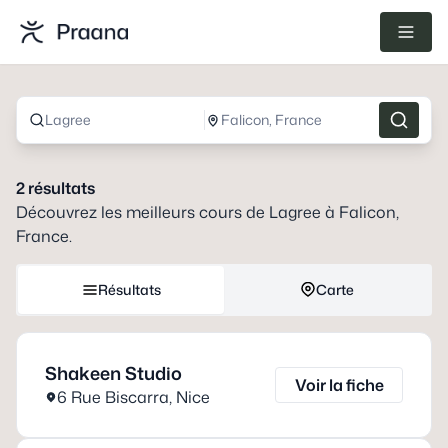
Lagree
Falicon, France
2
résultats
Découvrez les meilleurs cours de
Lagree
à
Falicon,
France
.
Résultats
Carte
Shakeen Studio
Voir la fiche
6 Rue Biscarra
,
Nice