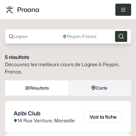
Lagree
Peypin, France
5
résultats
Découvrez les meilleurs cours de
Lagree
à
Peypin,
France
.
Résultats
Carte
Azibi Club
Voir la fiche
14 Rue Venture
,
Marseille