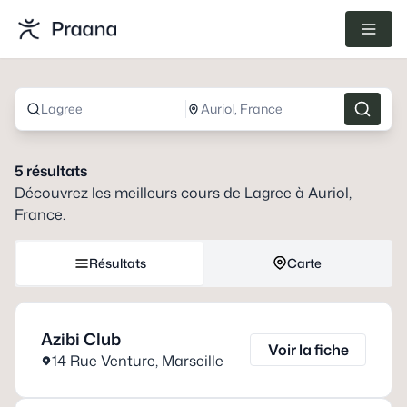
Lagree
Auriol, France
5
résultats
Découvrez les meilleurs cours de
Lagree
à
Auriol,
France
.
Résultats
Carte
Azibi Club
Voir la fiche
14 Rue Venture
,
Marseille