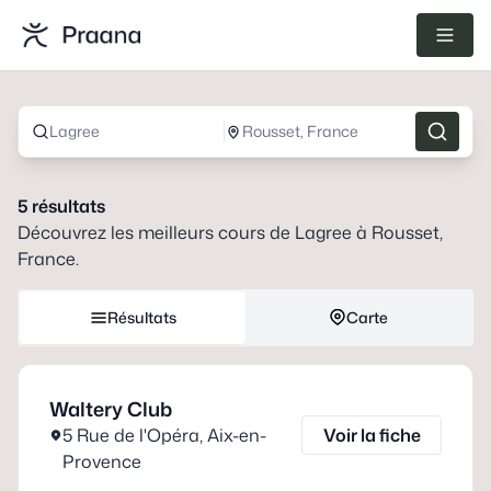
Lagree
Rousset, France
5
résultats
Découvrez les meilleurs cours de
Lagree
à
Rousset,
France
.
Résultats
Carte
Waltery Club
5 Rue de l'Opéra
,
Aix-en-
Voir la fiche
Provence