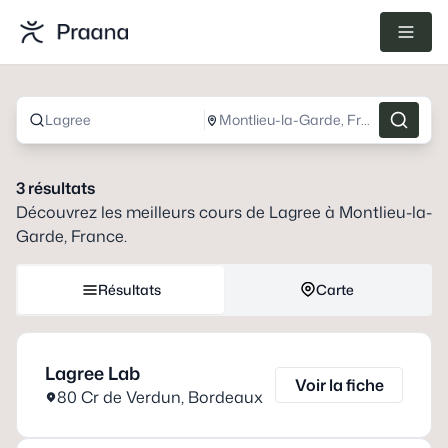
Lagree
Montlieu-la-Garde, France
3
résultats
Découvrez les meilleurs cours de
Lagree
à
Montlieu-la-
Garde, France
.
Résultats
Carte
Lagree Lab
Voir la fiche
80 Cr de Verdun
,
Bordeaux