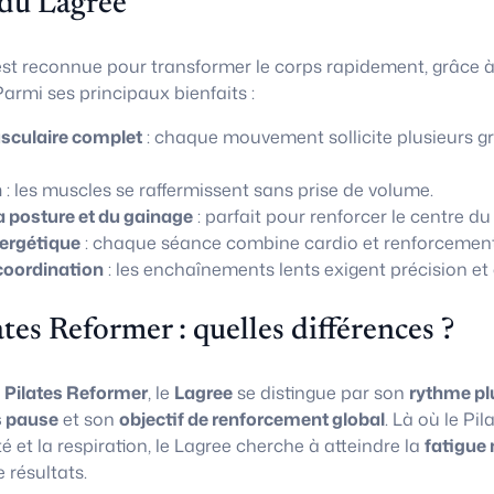
 du Lagree
st reconnue pour transformer le corps rapidement, grâce 
armi ses principaux bienfaits :
culaire complet
: chaque mouvement sollicite plusieurs g
n
: les muscles se raffermissent sans prise de volume.
a posture et du gainage
: parfait pour renforcer le centre du
ergétique
: chaque séance combine cardio et renforcement
coordination
: les enchaînements lents exigent précision et 
ates Reformer : quelles différences ?
u
Pilates Reformer
, le
Lagree
se distingue par son
rythme pl
 pause
et son
objectif de renforcement global
. Là où le Pi
té et la respiration, le Lagree cherche à atteindre la
fatigue 
résultats.