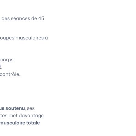
à des séances de 45
roupes musculaires à
 corps.
.
contrôle.
us soutenu
, ses
lates met davantage
musculaire totale