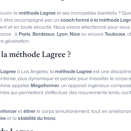
uvrir la
méthode Lagree
et ses incroyables bienfaits ? Que
t, être accompagné par un
coach formé à la méthode Lagr
ent et en toute sécurité. Nous avons sélectionné pour vous
rance : à
Paris
,
Bordeaux
,
Lyon
,
Nice
ou encore
Toulouse
, 
re génération.
 la méthode Lagree ?
 Lagree
à Los Angeles, la
méthode Lagree
est une disciplin
 intense, plus dynamique et pensée pour travailler le corps e
chine appelée
Megaformer
, un appareil ingénieux composé
ntes qui permettent d’effectuer des mouvements lents, con
.
enforcer
et
étirer
le corps simultanément, tout en amélioran
ire
et la
stabilité du tronc
.