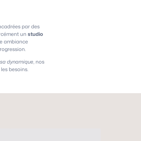
cadrées par des
 forcément un
studio
une ambiance
progression.
asa dynamique
, nos
les besoins.