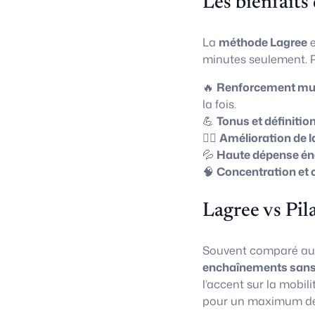
Les bienfaits
La
méthode Lagree
e
minutes seulement. P
🔥
Renforcement mus
la fois.
💪
Tonus et définitio
🧘‍♀️
Amélioration de l
💦
Haute dépense én
🧠
Concentration et 
Lagree vs Pil
Souvent comparé a
enchaînements sans
l’accent sur la mobili
pour un maximum de 