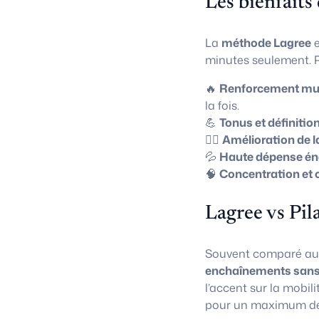
Les bienfaits
La
méthode Lagree
e
minutes seulement. P
🔥
Renforcement mus
la fois.
💪
Tonus et définitio
🧘‍♀️
Amélioration de l
💦
Haute dépense én
🧠
Concentration et 
Lagree vs Pil
Souvent comparé a
enchaînements sans
l’accent sur la mobili
pour un maximum de 