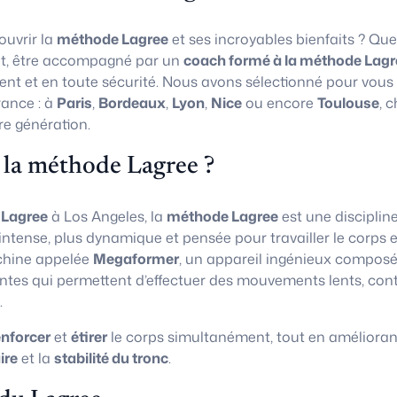
uvrir la
méthode Lagree
et ses incroyables bienfaits ? Que
t, être accompagné par un
coach formé à la méthode Lagr
ent et en toute sécurité. Nous avons sélectionné pour vous
rance : à
Paris
,
Bordeaux
,
Lyon
,
Nice
ou encore
Toulouse
, 
re génération.
 la méthode Lagree ?
 Lagree
à Los Angeles, la
méthode Lagree
est une disciplin
 intense, plus dynamique et pensée pour travailler le corps e
chine appelée
Megaformer
, un appareil ingénieux composé
ntes qui permettent d’effectuer des mouvements lents, con
.
enforcer
et
étirer
le corps simultanément, tout en amélioran
ire
et la
stabilité du tronc
.