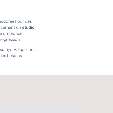
cadrées par des
 forcément un
studio
une ambiance
progression.
asa dynamique
, nos
les besoins.