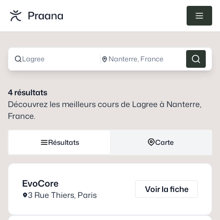
Lagree
Nanterre, France
4
résultats
Découvrez les meilleurs cours de
Lagree
à
Nanterre,
France
.
Résultats
Carte
EvoCore
Voir la fiche
3 Rue Thiers
,
Paris