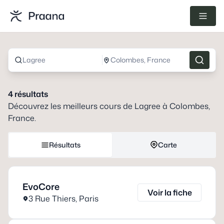
Lagree
Colombes, France
4
résultats
Découvrez les meilleurs cours de
Lagree
à
Colombes,
France
.
Résultats
Carte
EvoCore
Voir la fiche
3 Rue Thiers
,
Paris